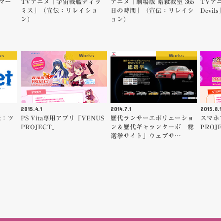
のマー
TVアニメ「宇宙戦艦ティラ
アニメ「劇場版 暗殺教室 365
TVアニ
ミス」（宣伝：リレイショ
日の時間」（宣伝：リレイシ
Devi
ン）
ョン）
ks
Works
Works
2015.4.1
2014.7.1
2015.8.
伝：ツ
PS Vita専用アプリ「VENUS
歴代ランサーエボリューショ
スマホ
PROJECT」
ン＆歴代ギャランターボ 総
PROJ
選挙サイト」ウェブサ…