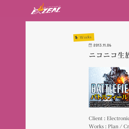
Works
2013.11.06
ニコニコ生
Client : Electroni
Works : Plan / Cr