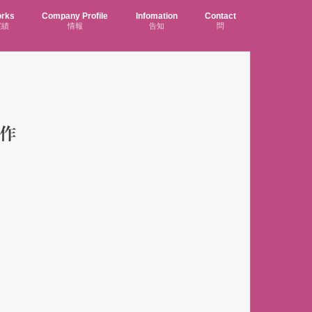
rks
Company Profile
Infomation
Contact
実績
情報
告知
問
作