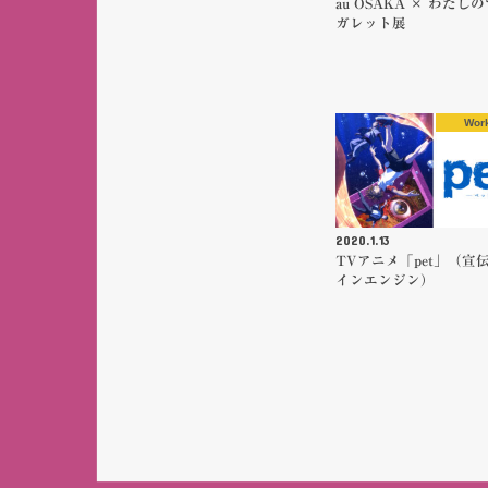
au OSAKA × わたし
ガレット展
Wor
2020.1.13
TVアニメ「pet」（宣
インエンジン）