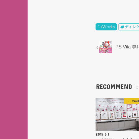
Works
ディレ
PS Vit
RECOMMEND
こ
Wor
2015.6.1