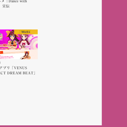
メ「Dance with
ls」宣伝
Works
1
アプリ「VENUS
ECT DREAM BEAT」