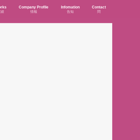
rks
Company Profile
Infomation
Contact
実績
情報
告知
問