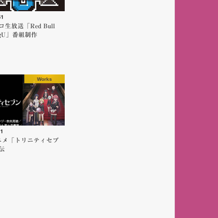
31
生放送「Red Bull
ngU」番組制作
Works
1
ニメ「トリニティセブ
伝