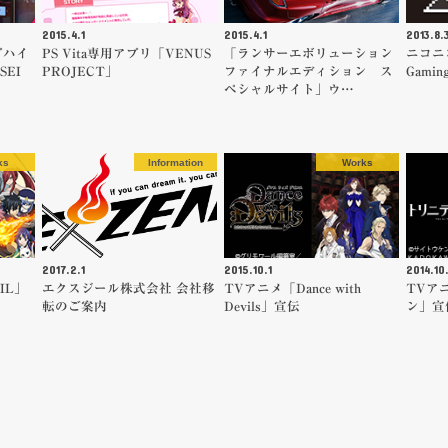
2015.4.1
2015.4.1
2013.8.
プハイ
PS Vita専用アプリ「VENUS
「ランサーエボリューション
ニコニコ
ASEI
PROJECT」
ファイナルエディション ス
Gami
ペシャルサイト」ウ…
ks
Information
Works
2017.2.1
2015.10.1
2014.10.
IL」
エクスジール株式会社 会社移
TVアニメ「Dance with
TVア
転のご案内
Devils」宣伝
ン」宣