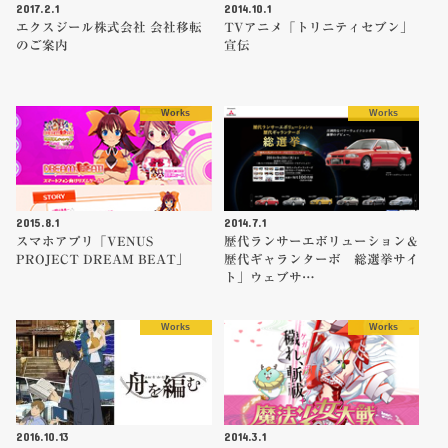
2017.2.1
2014.10.1
エクスジール株式会社 会社移転
TVアニメ「トリニティセブン」
のご案内
宣伝
Works
Works
2015.8.1
2014.7.1
スマホアプリ「VENUS
歴代ランサーエボリューション＆
PROJECT DREAM BEAT」
歴代ギャランターボ 総選挙サイ
ト」ウェブサ…
Works
Works
2016.10.13
2014.3.1