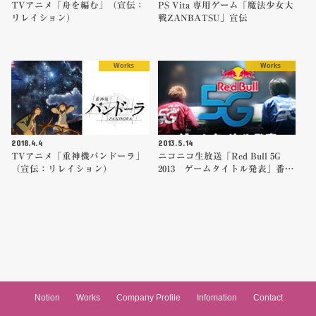
TVアニメ「舟を編む」（宣伝：
PS Vita 専用ゲーム「魔法少女大
リレイション）
戦ZANBATSU」宣伝
Works
Works
2018.4.4
2013.5.14
TVアニメ「重神機パンドーラ」
ニコニコ生放送「Red Bull 5G
（宣伝：リレイション）
2013 ゲームタイトル発表」番…
Notion
Works
Company Profile
Infomation
Contact