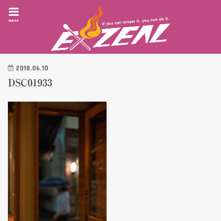
menu
2018.06.10
DSC01933