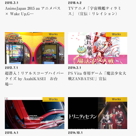
2015.3.1
2018.4.2
AnimeJapan 2015 au アニメパス
TVアニメ「宇宙戦艦ティラミ
× Wake Up,G…
ス」（宣伝：リレイション）
Works
Works
2013.7.1
2014.3.1
超潜入！リアルスコープハイパー
PS Vita 専用ゲーム「魔法少女大
クイズ by AsahiKASEI お台
戦ZANBATSU」宣伝
場…
Works
Works
2015.4.1
2014.10.1