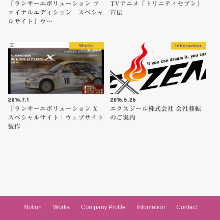
「ランサーエボリューション フ
TVアニメ「トリニティセブン」
ァイナルエディション スペシャ
宣伝
ルサイト」ウ…
Works
Information
2014.7.1
2016.5.26
「ランサーエボリューション X
エクスジール株式会社 会社移転
スペシャルサイト」ウェブサイト
のご案内
製作
Notion
Works
Company Profile
Infomation
Contact